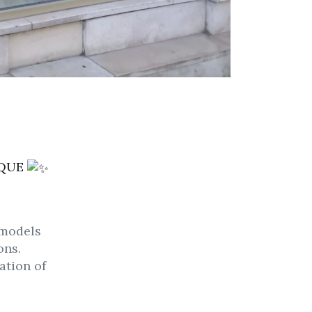
IQUE
 models
ons.
ation of