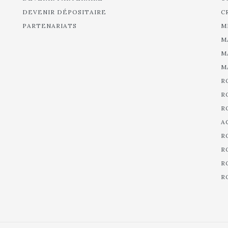
DEVENIR DÉPOSITAIRE
C
PARTENARIATS
M
M
M
M
R
R
R
A
R
R
R
R