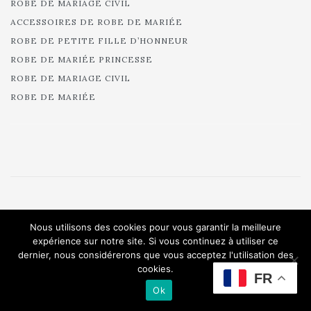
ROBE DE MARIAGE CIVIL
ACCESSOIRES DE ROBE DE MARIÉE
ROBE DE PETITE FILLE D’HONNEUR
ROBE DE MARIÉE PRINCESSE
ROBE DE MARIAGE CIVIL
ROBE DE MARIÉE
© 2025 Cymbeline - Robes de mariée - Collection 2025.
Nous utilisons des cookies pour vous garantir la meilleure
All rights reserved.
expérience sur notre site. Si vous continuez à utiliser ce
dernier, nous considérerons que vous acceptez l'utilisation des
cookies.
FR
Ok