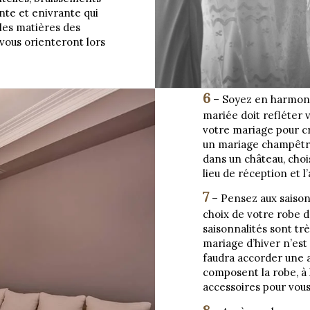
nte et enivrante qui
 les matières des
vous orienteront lors
6
– Soyez en harmoni
mariée doit refléter 
votre mariage pour cr
un mariage champêtr
dans un château, choi
lieu de réception et 
7
– Pensez aux saison
choix de votre robe 
saisonnalités sont tr
mariage d’hiver n’est
faudra accorder une a
composent la robe, à 
accessoires pour vous