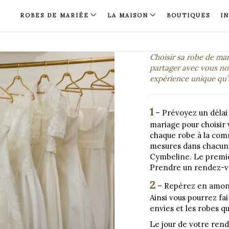
ROBES DE MARIÉE
LA MAISON
BOUTIQUES
I
Choisir sa robe de mar
partager avec vous not
expérience unique qu’e
1
– Prévoyez un délai
mariage pour choisir 
chaque robe à la com
mesures dans chacun 
Cymbeline. Le premi
Prendre un rendez-v
2
– Repérez en amont 
Ainsi vous pourrez fai
envies et les robes q
Le jour de votre rend