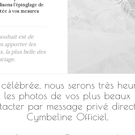
lisons l’épinglage de
ptée à vos mesures
ouhait est de
s apporter les
s, la plus belle des
ariage.
 célébrée, nous serons très he
es photos de vos plus beaux in
tacter par message privé direc
Cymbeline Officiel.