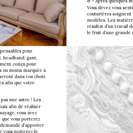
8
– Après quelques mo
Vous devez vous sentir
couturières soignent 
modèles. Les matières
résultat d’un travail 
le fruit d’une grande
ispensables pour
t, headband, gant,
ement conçu pour
us ou moins marquée à
neront dans vos choix
es afin que votre
 pas une autre ! Les
ais afin de réaliser
ssayage, vous avez
e que vous porterez
st demandé d’apporter
ue vous porterez le