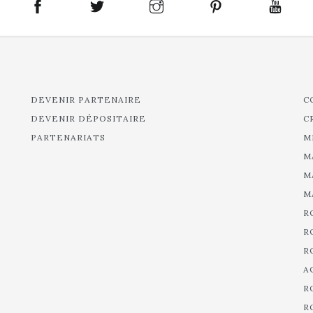
DEVENIR PARTENAIRE
C
DEVENIR DÉPOSITAIRE
C
PARTENARIATS
M
M
M
M
R
R
R
A
R
R