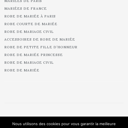
MARIÉES DE PARIS
MARIÉES DE FRANCE
ROBE DE MARIÉE À PARIS
ROBE COURTE DE MARIÉE
ROBE DE MARIAGE CIVIL
ACCESSOIRES DE ROBE DE MARIÉE
ROBE DE PETITE FILLE D’HONNEUR
ROBE DE MARIÉE PRINCESSE
ROBE DE MARIAGE CIVIL
ROBE DE MARIÉE
© 2025 Cymbeline - Robes de mariée - Collection 2025.
Nous utilisons des cookies pour vous garantir la meilleure
All rights reserved.