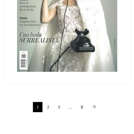
1
2
3
…
8