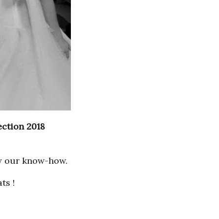
ction 2018
by our know-how.
ts !