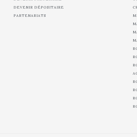
DEVENIR DÉPOSITAIRE
C
PARTENARIATS
M
M
M
M
R
R
R
A
R
R
R
R