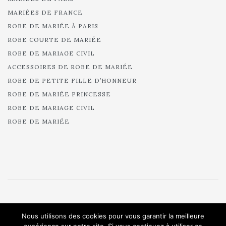
MARIÉES DE FRANCE
ROBE DE MARIÉE À PARIS
ROBE COURTE DE MARIÉE
ROBE DE MARIAGE CIVIL
ACCESSOIRES DE ROBE DE MARIÉE
ROBE DE PETITE FILLE D’HONNEUR
ROBE DE MARIÉE PRINCESSE
ROBE DE MARIAGE CIVIL
ROBE DE MARIÉE
© 2025 Cymbeline - Robes de mariée - Collection 2025.
Nous utilisons des cookies pour vous garantir la meilleure
All rights reserved.