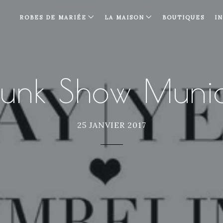
ROBES DE MARIÉE
LA MAISON
BOUTIQUES
I
runk Show Muni
25 JANVIER 2017