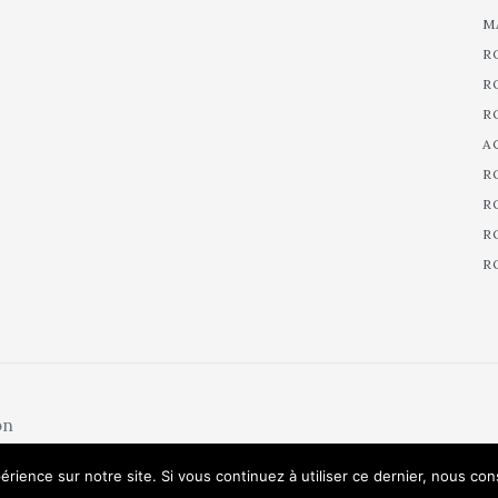
M
R
R
R
A
R
R
R
R
on
érience sur notre site. Si vous continuez à utiliser ce dernier, nous co