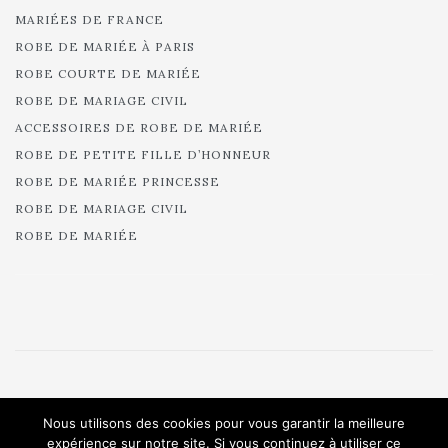
MARIÉES DE FRANCE
ROBE DE MARIÉE À PARIS
ROBE COURTE DE MARIÉE
ROBE DE MARIAGE CIVIL
ACCESSOIRES DE ROBE DE MARIÉE
ROBE DE PETITE FILLE D’HONNEUR
ROBE DE MARIÉE PRINCESSE
ROBE DE MARIAGE CIVIL
ROBE DE MARIÉE
© 2025 Cymbeline - Robes de mariée - Collection 2025.
Nous utilisons des cookies pour vous garantir la meilleure
All rights reserved.
expérience sur notre site. Si vous continuez à utiliser ce