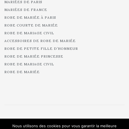
MARIÉES DE PARIS
MARIÉES DE FRANCE
ROBE DE MARIÉE À PARIS
ROBE COURTE DE MARIÉE
ROBE DE MARIAGE CIVIL
ACCESSOIRES DE ROBE DE MARIÉE
ROBE DE PETITE FILLE D’HONNEUR
ROBE DE MARIÉE PRINCESSE
ROBE DE MARIAGE CIVIL
ROBE DE MARIÉE
© 2025 Cymbeline - Robes de mariée - Collection 2025.
Nous utilisons des cookies pour vous garantir la meilleure
All rights reserved.