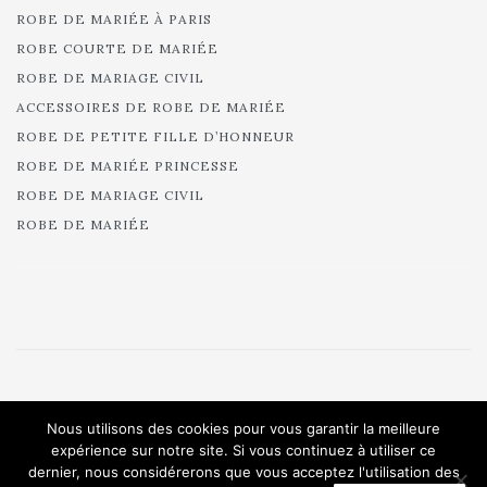
ROBE DE MARIÉE À PARIS
ROBE COURTE DE MARIÉE
ROBE DE MARIAGE CIVIL
ACCESSOIRES DE ROBE DE MARIÉE
ROBE DE PETITE FILLE D’HONNEUR
ROBE DE MARIÉE PRINCESSE
ROBE DE MARIAGE CIVIL
ROBE DE MARIÉE
© 2025 Cymbeline - Robes de mariée - Collection 2025.
Nous utilisons des cookies pour vous garantir la meilleure
All rights reserved.
expérience sur notre site. Si vous continuez à utiliser ce
dernier, nous considérerons que vous acceptez l'utilisation des