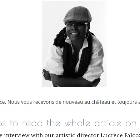
ke to read the whole article o
re interview with our artistic director Lucrèce Falco