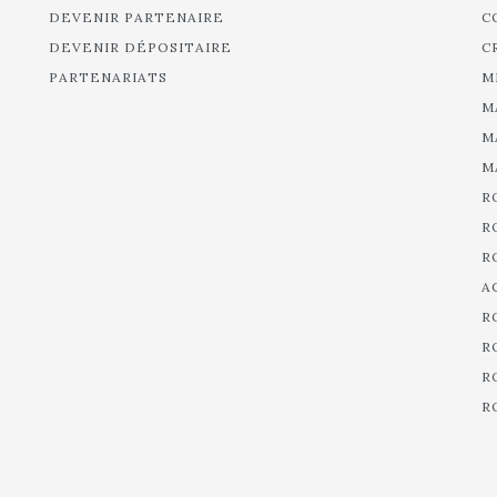
DEVENIR PARTENAIRE
C
DEVENIR DÉPOSITAIRE
C
PARTENARIATS
M
M
M
M
R
R
R
A
R
R
R
R