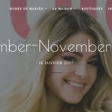
ROBES DE MARIÉE
LA MAISON
BOUTIQUES
I
ember-November
16 JANVIER 2017