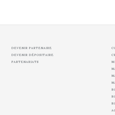
DEVENIR PARTENAIRE
C
DEVENIR DÉPOSITAIRE
C
PARTENARIATS
M
M
M
M
R
R
R
A