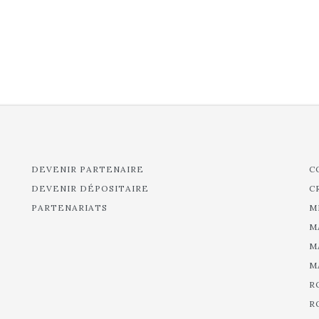
DEVENIR PARTENAIRE
C
DEVENIR DÉPOSITAIRE
C
PARTENARIATS
M
M
M
M
R
R