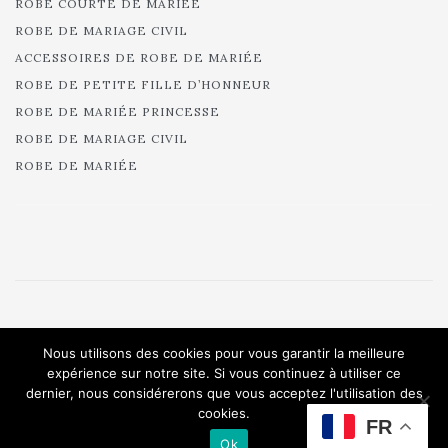
ROBE COURTE DE MARIÉE
ROBE DE MARIAGE CIVIL
ACCESSOIRES DE ROBE DE MARIÉE
ROBE DE PETITE FILLE D’HONNEUR
ROBE DE MARIÉE PRINCESSE
ROBE DE MARIAGE CIVIL
ROBE DE MARIÉE
© 2025 Cymbeline - Robes de mariée - Collection 2025.
Nous utilisons des cookies pour vous garantir la meilleure
All rights reserved.
expérience sur notre site. Si vous continuez à utiliser ce
dernier, nous considérerons que vous acceptez l'utilisation des
cookies.
FR
Ok