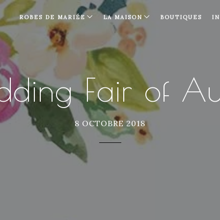
ROBES DE MARIÉE
LA MAISON
BOUTIQUES
I
ding Fair of A
8 OCTOBRE 2018