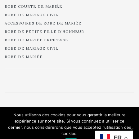
ROBE COURTE DE MARIÉE
ROBE DE MARIAGE CIVIL
ACCESSOIRES DE ROBE DE MARIÉE
ROBE DE PETITE FILLE D’HONNEUR
ROBE DE MARIÉE PRINCESSE
ROBE DE MARIAGE CIVIL
ROBE DE MARIÉE
© 2025 Cymbeline - Robes de mariée - Collection 2025.
Nous utilisons des cookies pour vous garantir la meilleure
All rights reserved.
expérience sur notre site. Si vous continuez à utiliser ce
dernier, nous considérerons que vous acceptez l'utilisation des
cookies.
FR