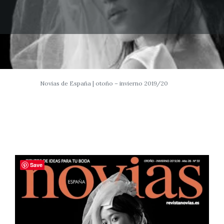
Novias de España | otoño – invierno 2019/20
Save