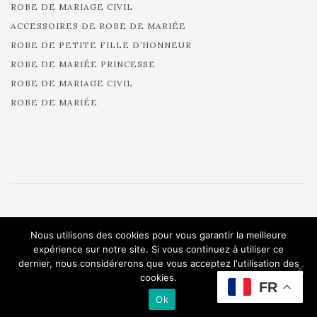
ROBE DE MARIAGE CIVIL
ACCESSOIRES DE ROBE DE MARIÉE
ROBE DE PETITE FILLE D’HONNEUR
ROBE DE MARIÉE PRINCESSE
ROBE DE MARIAGE CIVIL
ROBE DE MARIÉE
© 2025 Cymbeline - Robes de mariée - Collection 2025.
Nous utilisons des cookies pour vous garantir la meilleure
All rights reserved.
expérience sur notre site. Si vous continuez à utiliser ce
dernier, nous considérerons que vous acceptez l'utilisation des
cookies.
FR
Ok