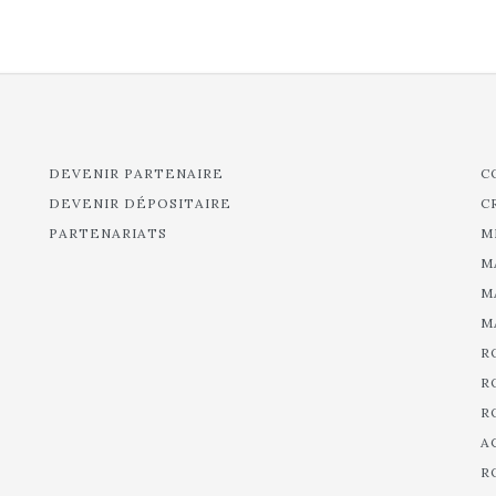
DEVENIR PARTENAIRE
C
DEVENIR DÉPOSITAIRE
C
PARTENARIATS
M
M
M
M
R
R
R
A
R