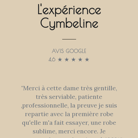
L'expérience
Cymbeline
AVIS GOOGLE
4,6 ★ ★ ★ ★ ★
s
"Merci à cette dame très gentille,
,
très serviable, patiente
l
,professionnelle, la preuve je suis
repartie avec la première robe
t
qu'elle m'a fait essayer, une robe
sublime, merci encore. Je