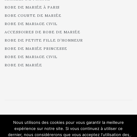
ROBE DE MARIÉE À PARIS
ROBE COURTE DE MARIÉE
ROBE DE MARIAGE CIVIL
ACCESSOIRES DE ROBE DE MARIÉE
ROBE DE PETITE FILLE D’HONNEUR
ROBE DE MARIÉE PRINCESSE
ROBE DE MARIAGE CIVIL
ROBE DE MARIÉE
© 2025 Cymbeline - Robes de mariée - Collection 2025.
Nous utilisons des cookies pour vous garantir la meilleure
All rights reserved.
expérience sur notre site. Si vous continuez à utiliser ce
dernier, nous considérerons que vous acceptez l'utilisation des