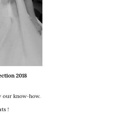
ction 2018
by our know-how.
ts !