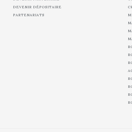
DEVENIR DÉPOSITAIRE
C
PARTENARIATS
M
M
M
M
R
R
R
A
R
R
R
R