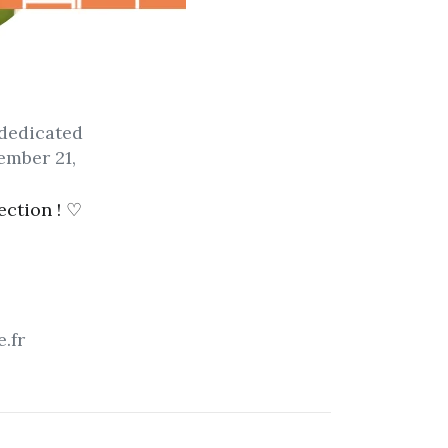
 dedicated
ember 21,
ection ! ♡
.fr