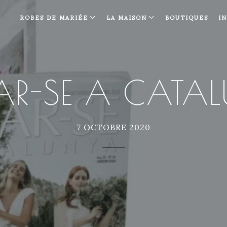
ROBES DE MARIÉE
LA MAISON
BOUTIQUES
I
R-SE A CATA
7 OCTOBRE 2020