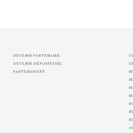
DEVENIR PARTENAIRE
C
DEVENIR DÉPOSITAIRE
C
PARTENARIATS
M
M
M
M
R
R
R
A