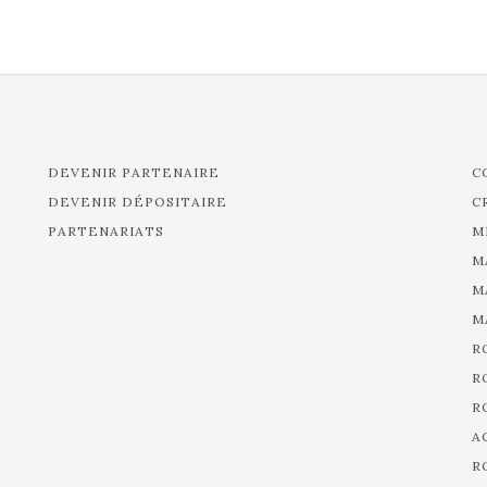
DEVENIR PARTENAIRE
C
DEVENIR DÉPOSITAIRE
C
PARTENARIATS
M
M
M
M
R
R
R
A
R