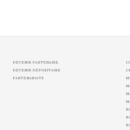
DEVENIR PARTENAIRE
C
DEVENIR DÉPOSITAIRE
C
PARTENARIATS
M
M
M
M
R
R
R