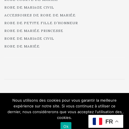
ROBE DE MARIAGE CIVIL
ACCESSOIRES DE ROBE DE MARIÉE
ROBE DE PETITE FILLE D’HONNEUR
ROBE DE MARIÉE PRINCESSE
ROBE DE MARIAGE CIVIL
ROBE DE MARIÉE
© 2025 Cymbeline - Robes de mariée - Collection 2025.
Nous utilisons des cookies pour vous garantir la meilleure
All rights reserved.
expérience sur notre site. Si vous continuez à utiliser ce
dernier, nous considérerons que vous acceptez l'utilisation des
cookies.
FR
Ok