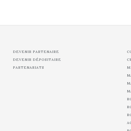
DEVENIR PARTENAIRE
C
DEVENIR DÉPOSITAIRE
C
PARTENARIATS
M
M
M
M
R
R
R
A
R