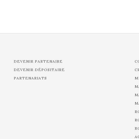
DEVENIR PARTENAIRE
C
DEVENIR DÉPOSITAIRE
C
PARTENARIATS
M
M
M
M
R
R
R
A