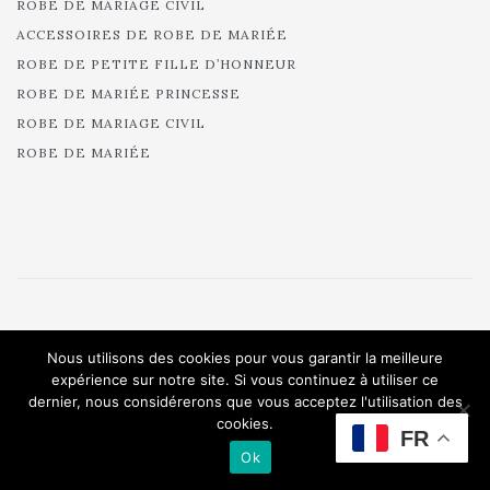
ROBE DE MARIAGE CIVIL
ACCESSOIRES DE ROBE DE MARIÉE
ROBE DE PETITE FILLE D’HONNEUR
ROBE DE MARIÉE PRINCESSE
ROBE DE MARIAGE CIVIL
ROBE DE MARIÉE
© 2025 Cymbeline - Robes de mariée - Collection 2025.
Nous utilisons des cookies pour vous garantir la meilleure
All rights reserved.
expérience sur notre site. Si vous continuez à utiliser ce
dernier, nous considérerons que vous acceptez l'utilisation des
cookies.
FR
Ok