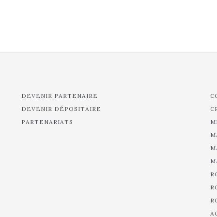
DEVENIR PARTENAIRE
C
DEVENIR DÉPOSITAIRE
C
PARTENARIATS
M
M
M
M
R
R
R
A