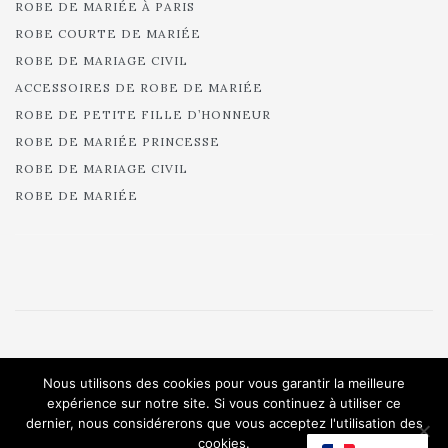
ROBE DE MARIÉE À PARIS
ROBE COURTE DE MARIÉE
ROBE DE MARIAGE CIVIL
ACCESSOIRES DE ROBE DE MARIÉE
ROBE DE PETITE FILLE D’HONNEUR
ROBE DE MARIÉE PRINCESSE
ROBE DE MARIAGE CIVIL
ROBE DE MARIÉE
© 2025 Cymbeline - Robes de mariée - Collection 2025.
Nous utilisons des cookies pour vous garantir la meilleure
All rights reserved.
expérience sur notre site. Si vous continuez à utiliser ce
dernier, nous considérerons que vous acceptez l'utilisation des
cookies.