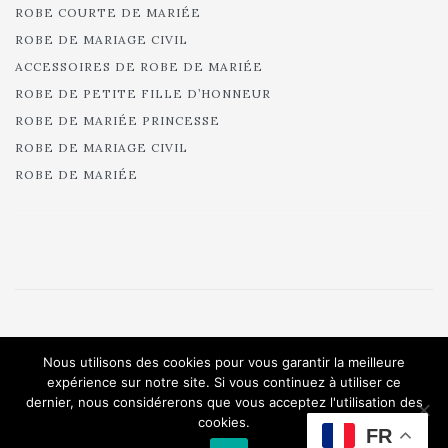
ROBE COURTE DE MARIÉE
ROBE DE MARIAGE CIVIL
ACCESSOIRES DE ROBE DE MARIÉE
ROBE DE PETITE FILLE D’HONNEUR
ROBE DE MARIÉE PRINCESSE
ROBE DE MARIAGE CIVIL
ROBE DE MARIÉE
© 2025 Cymbeline - Robes de mariée - Collection 2025.
Nous utilisons des cookies pour vous garantir la meilleure
All rights reserved.
expérience sur notre site. Si vous continuez à utiliser ce
dernier, nous considérerons que vous acceptez l'utilisation des
cookies.
FR