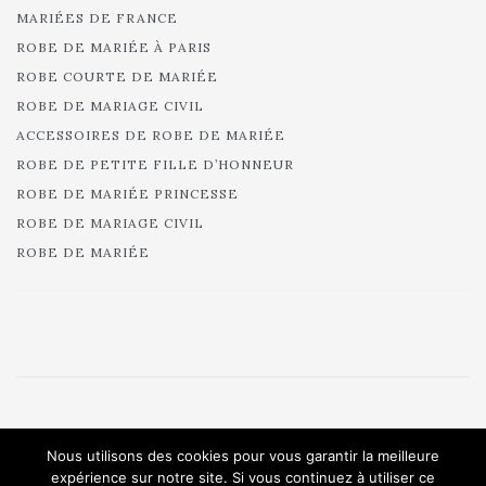
MARIÉES DE FRANCE
ROBE DE MARIÉE À PARIS
ROBE COURTE DE MARIÉE
ROBE DE MARIAGE CIVIL
ACCESSOIRES DE ROBE DE MARIÉE
ROBE DE PETITE FILLE D’HONNEUR
ROBE DE MARIÉE PRINCESSE
ROBE DE MARIAGE CIVIL
ROBE DE MARIÉE
© 2025 Cymbeline - Robes de mariée - Collection 2025.
Nous utilisons des cookies pour vous garantir la meilleure
All rights reserved.
expérience sur notre site. Si vous continuez à utiliser ce