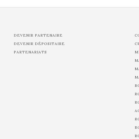
DEVENIR PARTENAIRE
C
DEVENIR DÉPOSITAIRE
C
PARTENARIATS
M
M
M
M
R
R
R
A
R
R
R