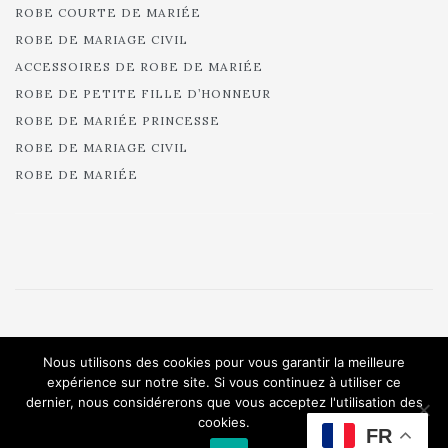
ROBE COURTE DE MARIÉE
ROBE DE MARIAGE CIVIL
ACCESSOIRES DE ROBE DE MARIÉE
ROBE DE PETITE FILLE D’HONNEUR
ROBE DE MARIÉE PRINCESSE
ROBE DE MARIAGE CIVIL
ROBE DE MARIÉE
© 2025 Cymbeline - Robes de mariée - Collection 2025.
Nous utilisons des cookies pour vous garantir la meilleure
All rights reserved.
expérience sur notre site. Si vous continuez à utiliser ce
dernier, nous considérerons que vous acceptez l'utilisation des
cookies.
FR