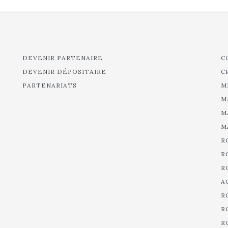
DEVENIR PARTENAIRE
C
DEVENIR DÉPOSITAIRE
C
PARTENARIATS
M
M
M
M
R
R
R
A
R
R
R