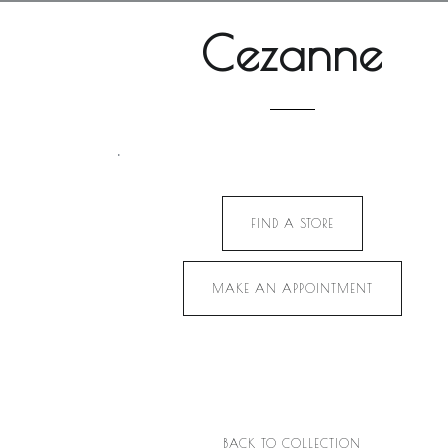
Cezanne
.
FIND A STORE
MAKE AN APPOINTMENT
BACK TO COLLECTION