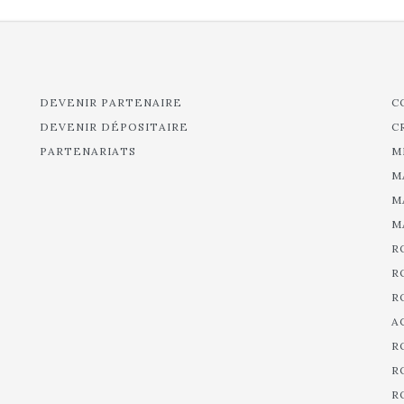
DEVENIR PARTENAIRE
C
DEVENIR DÉPOSITAIRE
C
PARTENARIATS
M
M
M
M
R
R
R
A
R
R
R