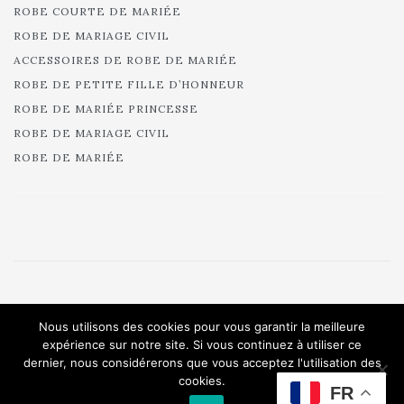
ROBE COURTE DE MARIÉE
ROBE DE MARIAGE CIVIL
ACCESSOIRES DE ROBE DE MARIÉE
ROBE DE PETITE FILLE D’HONNEUR
ROBE DE MARIÉE PRINCESSE
ROBE DE MARIAGE CIVIL
ROBE DE MARIÉE
© 2025 Cymbeline - Robes de mariée - Collection 2025.
Nous utilisons des cookies pour vous garantir la meilleure
All rights reserved.
expérience sur notre site. Si vous continuez à utiliser ce
dernier, nous considérerons que vous acceptez l'utilisation des
cookies.
FR