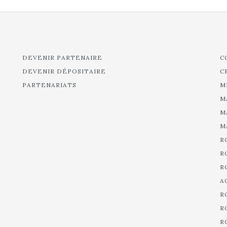
DEVENIR PARTENAIRE
C
DEVENIR DÉPOSITAIRE
C
PARTENARIATS
M
M
M
M
R
R
R
A
R
R
R