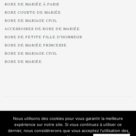
ROBE DE MARIÉE À PARIS
ROBE COURTE DE MARIÉE
ROBE DE MARIAGE CIVIL
ACCESSOIRES DE ROBE DE MARIÉE
ROBE DE PETITE FILLE D’HONNEUR
ROBE DE MARIÉE PRINCESSE
ROBE DE MARIAGE CIVIL
ROBE DE MARIÉE
© 2025 Cymbeline - Robes de mariée - Collection 2025.
Nous utilisons des cookies pour vous garantir la meilleure
All rights reserved.
expérience sur notre site. Si vous continuez à utiliser ce
dernier, nous considérerons que vous acceptez l'utilisation des