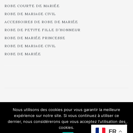
ROBE COURTE DE MARIÉE
ROBE DE MARIAGE CIVIL
ACCESSOIRES DE ROBE DE MARIÉE
ROBE DE PETITE FILLE D’HONNEUR
ROBE DE MARIÉE PRINCESSE
ROBE DE MARIAGE CIVIL
ROBE DE MARIÉE
© 2025 Cymbeline - Robes de mariée - Collection 2025.
Nous utilisons des cookies pour vous garantir la meilleure
All rights reserved.
expérience sur notre site. Si vous continuez à utiliser ce
dernier, nous considérerons que vous acceptez l'utilisation des
cookies.
FR