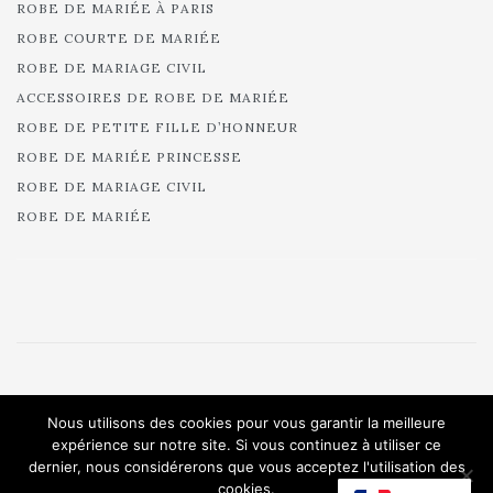
ROBE DE MARIÉE À PARIS
ROBE COURTE DE MARIÉE
ROBE DE MARIAGE CIVIL
ACCESSOIRES DE ROBE DE MARIÉE
ROBE DE PETITE FILLE D’HONNEUR
ROBE DE MARIÉE PRINCESSE
ROBE DE MARIAGE CIVIL
ROBE DE MARIÉE
© 2025 Cymbeline - Robes de mariée - Collection 2025.
Nous utilisons des cookies pour vous garantir la meilleure
All rights reserved.
expérience sur notre site. Si vous continuez à utiliser ce
dernier, nous considérerons que vous acceptez l'utilisation des
cookies.