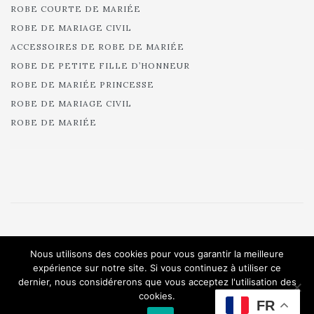
ROBE COURTE DE MARIÉE
ROBE DE MARIAGE CIVIL
ACCESSOIRES DE ROBE DE MARIÉE
ROBE DE PETITE FILLE D’HONNEUR
ROBE DE MARIÉE PRINCESSE
ROBE DE MARIAGE CIVIL
ROBE DE MARIÉE
© 2025 Cymbeline - Robes de mariée - Collection 2025.
Nous utilisons des cookies pour vous garantir la meilleure
All rights reserved.
expérience sur notre site. Si vous continuez à utiliser ce
dernier, nous considérerons que vous acceptez l'utilisation des
cookies.
FR