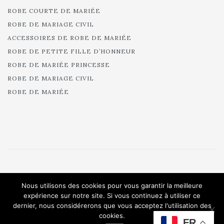
ROBE COURTE DE MARIÉE
ROBE DE MARIAGE CIVIL
ACCESSOIRES DE ROBE DE MARIÉE
ROBE DE PETITE FILLE D’HONNEUR
ROBE DE MARIÉE PRINCESSE
ROBE DE MARIAGE CIVIL
ROBE DE MARIÉE
© 2025 Cymbeline - Robes de mariée - Collection 2025.
Nous utilisons des cookies pour vous garantir la meilleure
All rights reserved.
expérience sur notre site. Si vous continuez à utiliser ce
dernier, nous considérerons que vous acceptez l'utilisation des
cookies.
FR