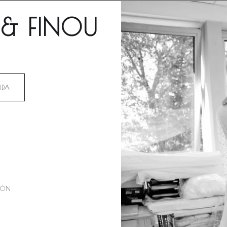
 & FINOU
NDA
IÓN