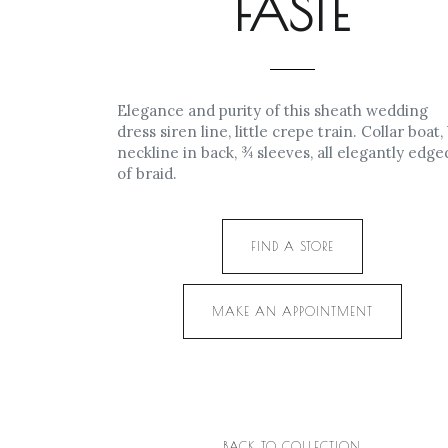
FASTE
Elegance and purity of this sheath wedding
dress siren line, little crepe train. Collar boat,
neckline in back, ¾ sleeves, all elegantly edge
of braid.
FIND A STORE
MAKE AN APPOINTMENT
BACK TO COLLECTION