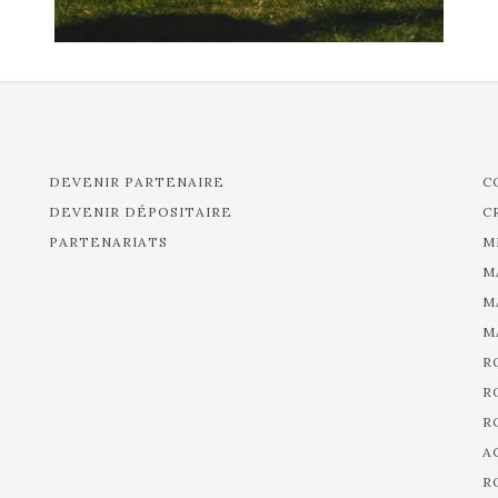
DEVENIR PARTENAIRE
C
DEVENIR DÉPOSITAIRE
C
PARTENARIATS
M
M
M
M
R
R
R
A
R