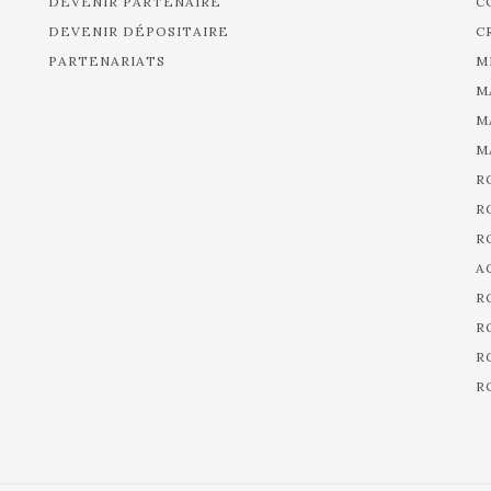
DEVENIR PARTENAIRE
C
DEVENIR DÉPOSITAIRE
C
PARTENARIATS
M
M
M
M
R
R
R
A
R
R
R
R