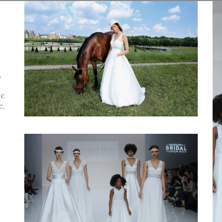
,
ec
e,