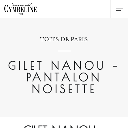
TOITS DE PARIS
GILET NANOU –
PANTALON
NOISETTE